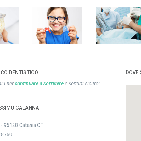
nzia
Ortodonzia
Chirurgia
ICO DENTISTICO
DOVE 
più per
continuare a sorridere
e sentirti sicuro!
ASSIMO CALANNA
 - 95128 Catania CT
38760