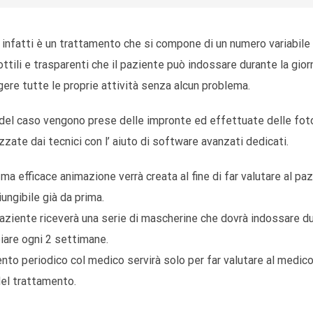
infatti è un trattamento che si compone di un numero variabile 
tili e trasparenti che il paziente può indossare durante la gior
ere tutte le proprie attività senza alcun problema.
 del caso vengono prese delle impronte ed effettuate delle foto
zzate dai tecnici con l’ aiuto di software avanzati dedicati.
a efficace animazione verrà creata al fine di far valutare al paz
iungibile già da prima.
paziente riceverà una serie di mascherine che dovrà indossare du
iare ogni 2 settimane.
to periodico col medico servirà solo per far valutare al medic
el trattamento.