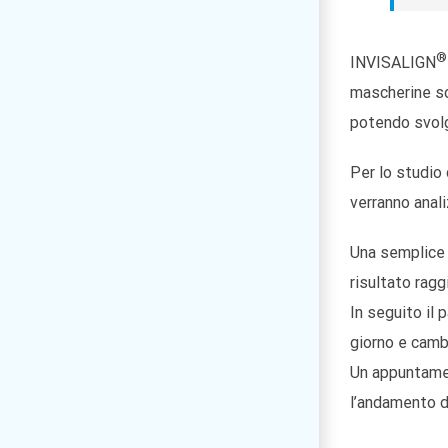
®
INVISALIGN
mascherine sot
potendo svolg
Per lo studio
verranno anali
Una semplice m
risultato ragg
In seguito il 
giorno e camb
Un appuntamen
l’andamento d