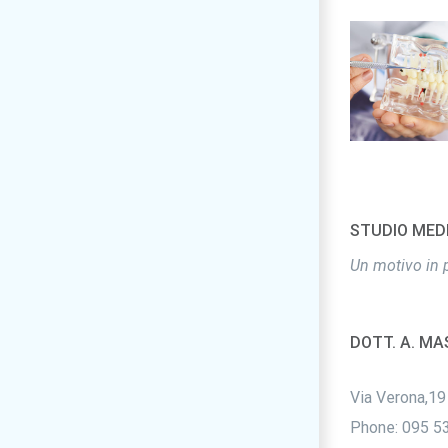
Endodo
STUDIO MED
Un motivo in 
DOTT. A. M
Via Verona,19
Phone:
095 5