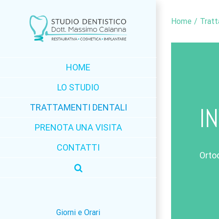
Salta
Home
/
Tratt
al
contenuto
HOME
LO STUDIO
TRATTAMENTI DENTALI
I
PRENOTA UNA VISITA
CONTATTI
Ortod
Giorni e Orari