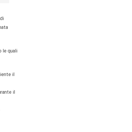
di
nata
 le quali
iente il
rante il
o