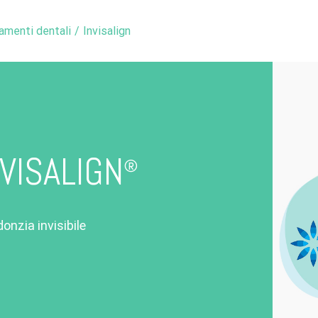
amenti dentali
/
Invisalign
NVISALIGN
®
onzia invisibile